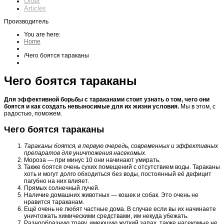
Order
Articles
Производитель
You are here:
Home
/
Чего боятся тараканы
Чего боятся тараканы
Для эффективной борьбы с тараканами стоит узнать о том, чего они
боятся и как создать невыносимые для их жизни условия.
Мы в этом, с
радостью, поможем.
Чего боятся тараканы
Тараканы боятся, в первую очередь, современных и эффективных
препаратов для уничтожения насекомых.
Мороза — при минус 10 они начинают умирать.
Также боятся очень сухих помещений с отсутствием воды. Тараканы
хоть и могут долго обходиться без воды, постоянный её дефицит
пагубно на них влияет.
Прямых солнечный лучей.
Наличие домашних животных — кошек и собак. Это очень не
нравится тараканам.
Ещё очень не любят частные дома. В случае если вы их начинаете
уничтожать химическими средствами, им некуда убежать.
Разнообразную траву, имеющую жуткий запах, также насекомые не