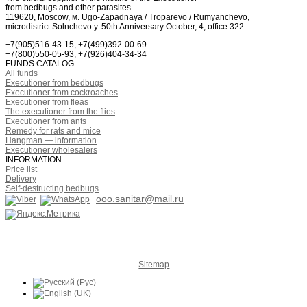
from bedbugs and other parasites.
119620, Moscow, м. Ugo-Zapadnaya / Troparevo / Rumyanchevo,
microdistrict Solnchevo у. 50th Anniversary October, 4, office 322
+7(905)516-43-15, +7(499)392-00-69
+7(800)550-05-93, +7(926)404-34-34
FUNDS CATALOG:
All funds
Executioner from bedbugs
Executioner from cockroaches
Executioner from fleas
The executioner from the flies
Executioner from ants
Remedy for rats and mice
Hangman — information
Executioner wholesalers
INFORMATION:
Price list
Delivery
Self-destructing bedbugs
ooo.sanitar@mail.ru
Sitemap