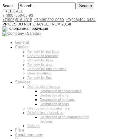
Search
Search...
FREE CALL
8 (800) 550-05-93
+7(905)516-4315
+7(499)392-0069
+7(926)404-3434
PRICES DO NOT CHANGE FROM 2014!
General
Catalog
Remedy for the Bugs
Cockroach repellent
Remedy for fleas
Remedy for ants
Remedy for rats and mice
General catalog
Remedy for flies
Services
Destruction of insects
Destruction of cockroaches
Destruction of ants
Destruction of bedbugs
Destruction of fleas
Destruction of rats and mice
Disinfection of premises
Disinfection of an apartment from
bedbugs
Delivery
Price
About company